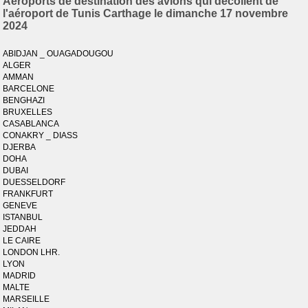
Aéroports de destination des avions qui décollent de
l'aéroport de Tunis Carthage le dimanche 17 novembre
2024
ABIDJAN _ OUAGADOUGOU
ALGER
AMMAN
BARCELONE
BENGHAZI
BRUXELLES
CASABLANCA
CONAKRY _ DIASS
DJERBA
DOHA
DUBAI
DUESSELDORF
FRANKFURT
GENEVE
ISTANBUL
JEDDAH
LE CAIRE
LONDON LHR.
LYON
MADRID
MALTE
MARSEILLE