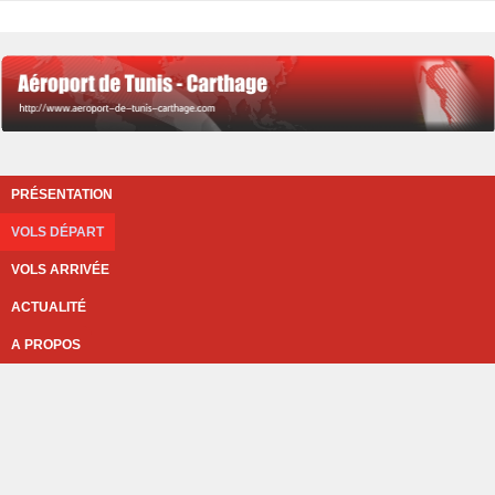
PRÉSENTATION
VOLS DÉPART
VOLS ARRIVÉE
ACTUALITÉ
A PROPOS