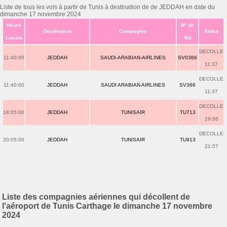
Liste de tous les vols à partir de Tunis à destination de de JEDDAH en date du
dimanche 17 novembre 2024
Heure
N° de
Destination
Compagnie
Statut
Locale
Vol
DECOLLE
11:40:00
JEDDAH
SAUDI-ARABIAN-AIRLINES
SV0366
11:37
DECOLLE
11:40:00
JEDDAH
SAUDI ARABIAN AIRLINES
SV366
11:37
DECOLLE
18:05:00
JEDDAH
TUNISAIR
TU713
19:06
DECOLLE
20:05:00
JEDDAH
TUNISAIR
TU913
21:57
Liste des compagnies aériennes qui décollent de
l'aéroport de Tunis Carthage le dimanche 17 novembre
2024