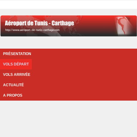
PRÉSENTATION
VOLS DÉPART
VOLS ARRIVÉE
ACTUALITÉ
A PROPOS