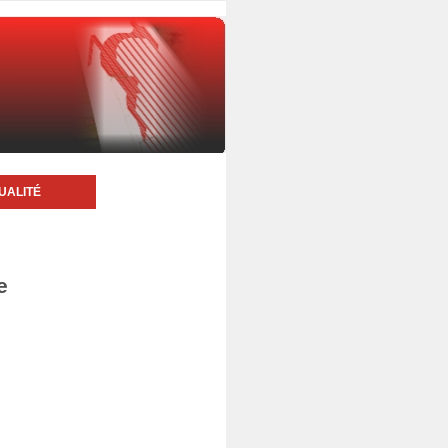
UALITÉ
e