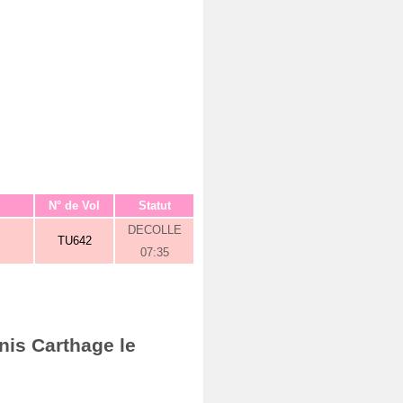
N° de Vol
Statut
DECOLLE
TU642
07:35
nis Carthage le