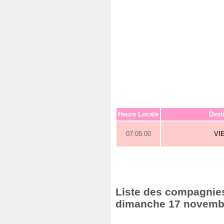
Heure Locale
Dest
07:05:00
VI
Liste des compagnies 
dimanche 17 novemb