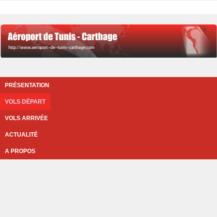
PRÉSENTATION
VOLS DÉPART
VOLS ARRIVÉE
ACTUALITÉ
A PROPOS