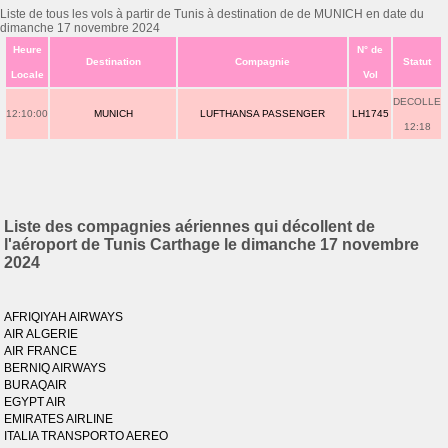
Liste de tous les vols à partir de Tunis à destination de de MUNICH en date du
dimanche 17 novembre 2024
Heure
N° de
Destination
Compagnie
Statut
Locale
Vol
DECOLLE
12:10:00
MUNICH
LUFTHANSA PASSENGER
LH1745
12:18
Liste des compagnies aériennes qui décollent de
l'aéroport de Tunis Carthage le dimanche 17 novembre
2024
AFRIQIYAH AIRWAYS
AIR ALGERIE
AIR FRANCE
BERNIQ AIRWAYS
BURAQAIR
EGYPT AIR
EMIRATES AIRLINE
ITALIA TRANSPORTO AEREO