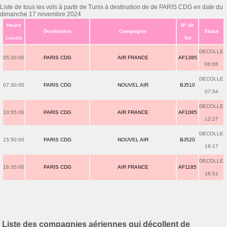
Liste de tous les vols à partir de Tunis à destination de de PARIS CDG en date du
dimanche 17 novembre 2024
Heure
N° de
Destination
Compagnie
Statut
Locale
Vol
DECOLLE
05:30:00
PARIS CDG
AIR FRANCE
AF1385
06:06
DECOLLE
07:30:00
PARIS CDG
NOUVEL AIR
BJ510
07:54
DECOLLE
10:55:00
PARIS CDG
AIR FRANCE
AF1085
12:27
DECOLLE
15:50:00
PARIS CDG
NOUVEL AIR
BJ520
16:17
DECOLLE
16:35:00
PARIS CDG
AIR FRANCE
AF1185
16:51
Liste des compagnies aériennes qui décollent de