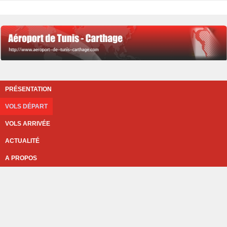
PRÉSENTATION
VOLS DÉPART
VOLS ARRIVÉE
ACTUALITÉ
A PROPOS