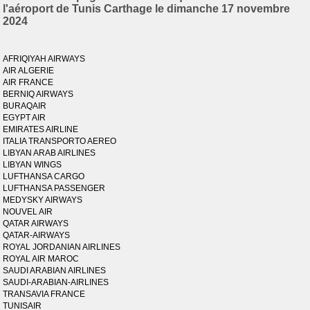
l'aéroport de Tunis Carthage le dimanche 17 novembre
2024
AFRIQIYAH AIRWAYS
AIR ALGERIE
AIR FRANCE
BERNIQ AIRWAYS
BURAQAIR
EGYPT AIR
EMIRATES AIRLINE
ITALIA TRANSPORTO AEREO
LIBYAN ARAB AIRLINES
LIBYAN WINGS
LUFTHANSA CARGO
LUFTHANSA PASSENGER
MEDYSKY AIRWAYS
NOUVEL AIR
QATAR AIRWAYS
QATAR-AIRWAYS
ROYAL JORDANIAN AIRLINES
ROYAL AIR MAROC
SAUDI ARABIAN AIRLINES
SAUDI-ARABIAN-AIRLINES
TRANSAVIA FRANCE
TUNISAIR